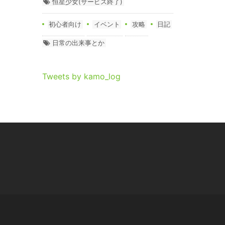
恒星少女(サービス終了)
初心者向け
イベント
攻略
日記
日常の出来事とか
Tweets by kamo_log