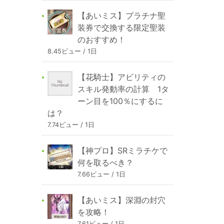
【あいミス】プラチナ聖
装券で交換する限定聖装
のおすすめ！
8.45ビュー / 1日
【花騎士】アビリティの
スキル発動率の計算 1タ
ーン目を100％にするに
は？
7.74ビュー / 1日
【神プロ】SRミラチケで
何を取るべき？
7.66ビュー / 1日
【あいミス】深淵の封穴
を攻略！
7.61ビュー / 1日