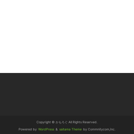
Copyright © かもろぐ All Rights Reserved.
Powered by
WordPress
&
saitama Theme
by Commnitycom,Inc.