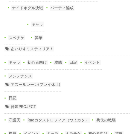
ナイドホグル決戦
パーティ編成
キャラ
スペチケ
昇華
あいりすミスティリア！
キャラ
初心者向け
攻略
日記
イベント
メンテナンス
アズールレーン(プレイ休止)
日記
神姫PROJECT
守護天
Ragカタストロフィア（つよカタ）
兵仗の戦場
機獣
イベント
キャラ
ミラチケ
初心者向け
攻略