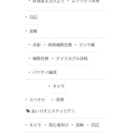
好感度を上げよう
レアリティ昇華
日記
攻略
水影
特殊極限任務
クジラ艇
極限任務
ナイドホグル決戦
パーティ編成
キャラ
スペチケ
昇華
あいりすミスティリア！
キャラ
初心者向け
攻略
日記