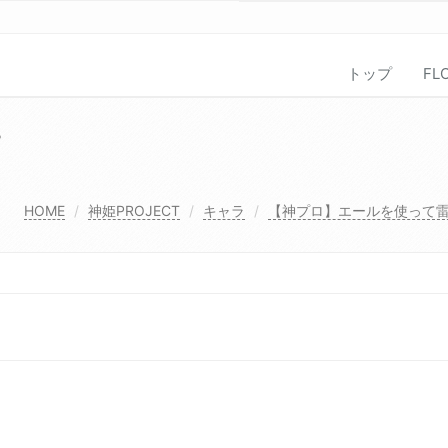
トップ
FL
7
HOME
神姫PROJECT
キャラ
【神プロ】エールを使って