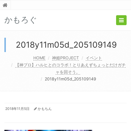
かもろぐ
Togg
navig
2018y11m05d_205109149
HOME
神姫PROJECT
イベント
【神プロ】ハルヒとのコラボ！とりあえずちょっとだけガチ
ャを回そう。
2018y11m05d_205109149
2018年11月5日
かもちん