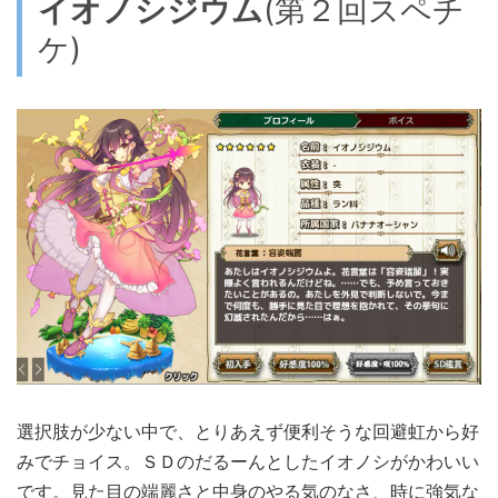
イオノシジウム
(第２回スペチ
ケ)
選択肢が少ない中で、とりあえず便利そうな回避虹から好
みでチョイス。ＳＤのだるーんとしたイオノシがかわいい
です。見た目の端麗さと中身のやる気のなさ、時に強気な