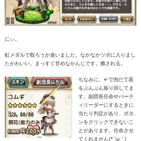
にぃ。
虹メダルで取ろうか迷いました。なかなかツボに入りまし
たかわいい。まっすぐ甘めなかんじです。癒される。
ちなみに、←で泡だて器
をぶんぶん振り回してま
す。副団長任命やパーテ
ィリーダーにするときに
当たり判定があり、ボタ
ンをクリックできないこ
とがあります。任命させ
てくれません(*´ω｀)