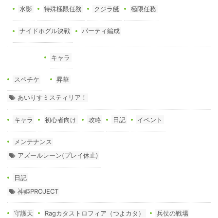
水影
特殊極限任務
クジラ艇
極限任務
ナイドホグル決戦
パーティ編成
キャラ
スペチケ
昇華
あいりすミスティリア！
キャラ
初心者向け
攻略
日記
イベント
メンテナンス
アズールレーン(プレイ休止)
日記
神姫PROJECT
守護天
Ragカタストロフィア（つよカタ）
兵仗の戦場