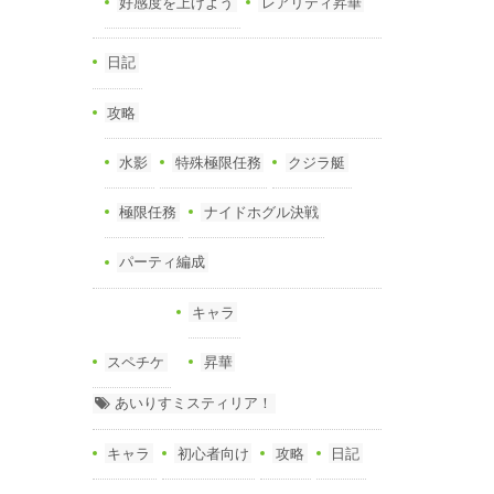
好感度を上げよう
レアリティ昇華
日記
攻略
水影
特殊極限任務
クジラ艇
極限任務
ナイドホグル決戦
パーティ編成
キャラ
スペチケ
昇華
あいりすミスティリア！
キャラ
初心者向け
攻略
日記