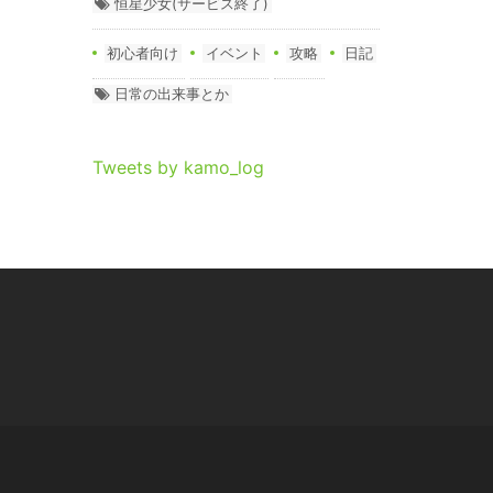
恒星少女(サービス終了)
初心者向け
イベント
攻略
日記
日常の出来事とか
Tweets by kamo_log