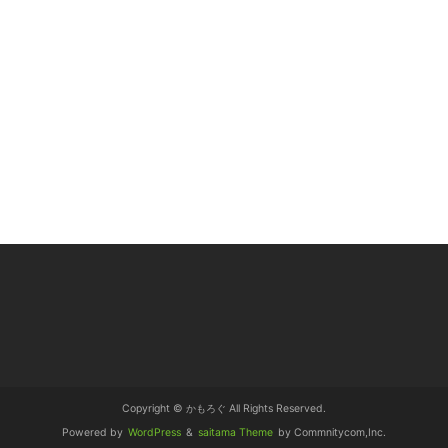
Copyright © かもろぐ All Rights Reserved.
Powered by
WordPress
&
saitama Theme
by Commnitycom,Inc.