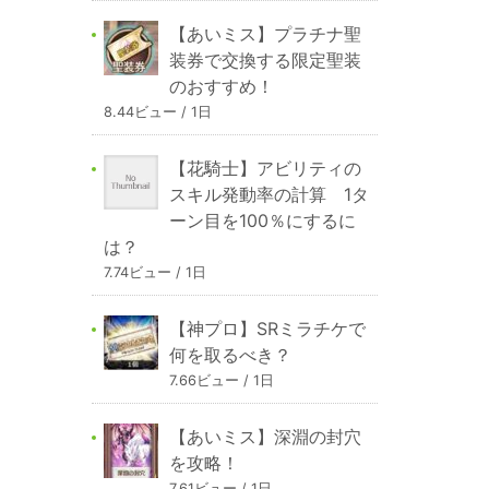
【あいミス】プラチナ聖
装券で交換する限定聖装
のおすすめ！
8.44ビュー / 1日
【花騎士】アビリティの
スキル発動率の計算 1タ
ーン目を100％にするに
は？
7.74ビュー / 1日
【神プロ】SRミラチケで
何を取るべき？
7.66ビュー / 1日
【あいミス】深淵の封穴
を攻略！
7.61ビュー / 1日