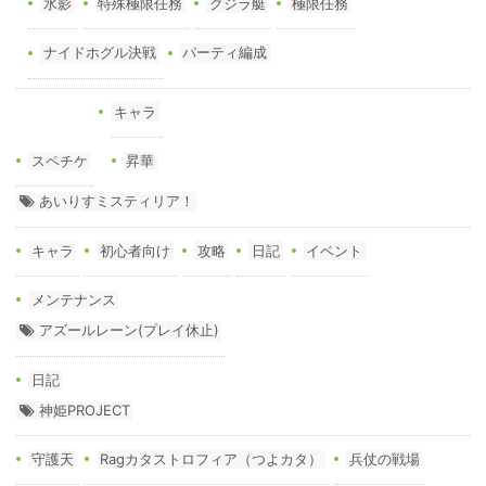
水影
特殊極限任務
クジラ艇
極限任務
ナイドホグル決戦
パーティ編成
キャラ
スペチケ
昇華
あいりすミスティリア！
キャラ
初心者向け
攻略
日記
イベント
メンテナンス
アズールレーン(プレイ休止)
日記
神姫PROJECT
守護天
Ragカタストロフィア（つよカタ）
兵仗の戦場