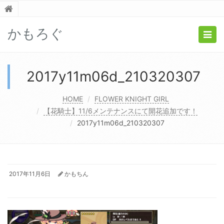
かもろぐ
Togg
navig
2017y11m06d_210320307
HOME
FLOWER KNIGHT GIRL
【花騎士】11/6メンテナンスにて開花追加です！
2017y11m06d_210320307
2017年11月6日
かもちん