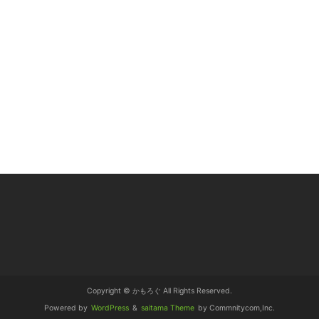
Copyright © かもろぐ All Rights Reserved.
Powered by
WordPress
&
saitama Theme
by Commnitycom,Inc.