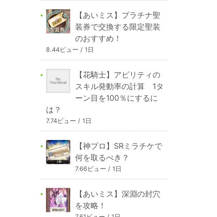
【あいミス】プラチナ聖
装券で交換する限定聖装
のおすすめ！
8.44ビュー / 1日
【花騎士】アビリティの
スキル発動率の計算 1タ
ーン目を100％にするに
は？
7.74ビュー / 1日
【神プロ】SRミラチケで
何を取るべき？
7.66ビュー / 1日
【あいミス】深淵の封穴
を攻略！
7.61ビュー / 1日