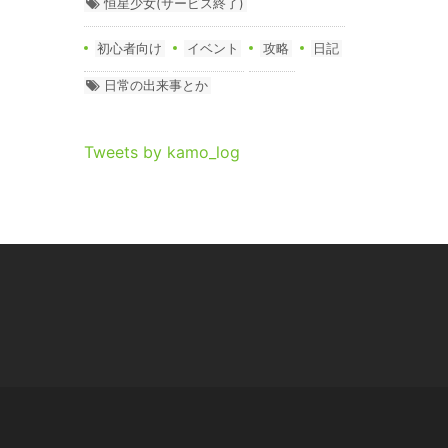
恒星少女(サービス終了)
初心者向け
イベント
攻略
日記
日常の出来事とか
Tweets by kamo_log