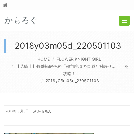
かもろぐ
Togg
navig
2018y03m05d_220501103
HOME
FLOWER KNIGHT GIRL
【花騎士】特殊極限任務「都市廃墟の脅威と対峙せよ！」を
攻略！
2018y03m05d_220501103
2018年3月5日
かもちん