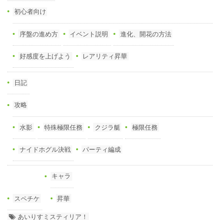
初心者向け
序盤の進め方
イベント説明
進化、開花の方法
好感度を上げよう
レアリティ昇華
日記
攻略
水影
特殊極限任務
クジラ艇
極限任務
ナイドホグル決戦
パーティ編成
キャラ
スペチケ
昇華
あいりすミスティリア！