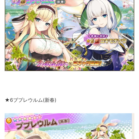
★6ブプレウルム(新春)