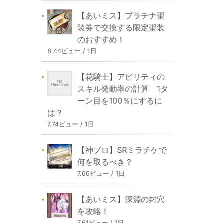
【あいミス】プラチナ聖
装券で交換する限定聖装
のおすすめ！
8.44ビュー / 1日
【花騎士】アビリティの
スキル発動率の計算 1タ
ーン目を100％にするに
は？
7.74ビュー / 1日
【神プロ】SRミラチケで
何を取るべき？
7.66ビュー / 1日
【あいミス】深淵の封穴
を攻略！
7.61ビュー / 1日