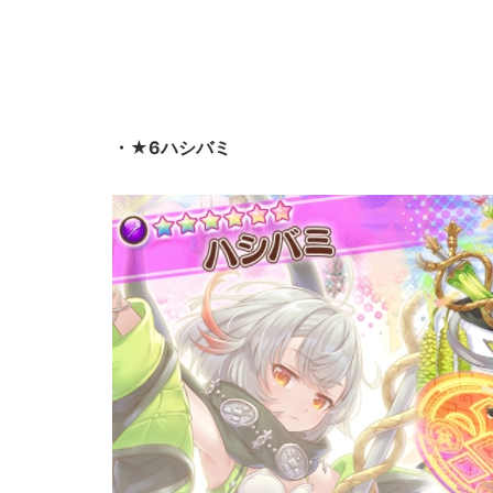
・★6ハシバミ