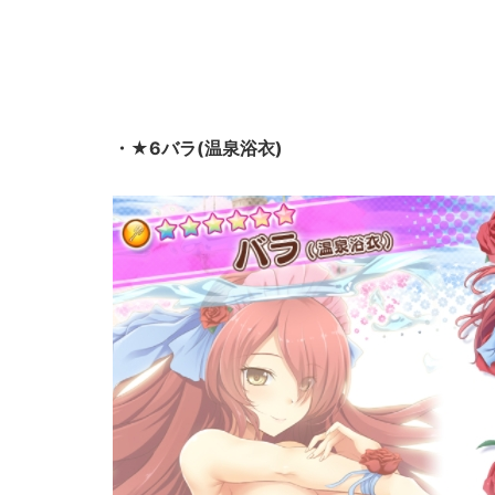
・★6バラ(温泉浴衣)