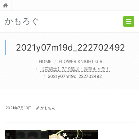
かもろぐ
Togg
navig
2021y07m19d_222702492
HOME
FLOWER KNIGHT GIRL
【花騎士】7/19追加・昇華キャラ！
2021y07m19d_222702492
2021年7月19日
かもちん