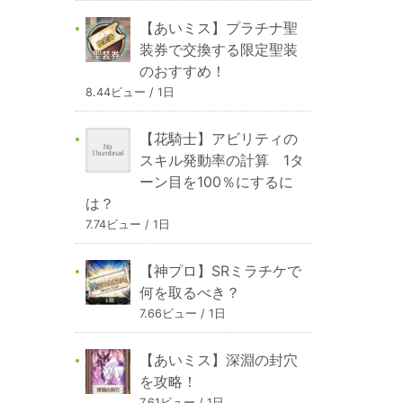
【あいミス】プラチナ聖
装券で交換する限定聖装
のおすすめ！
8.44ビュー / 1日
【花騎士】アビリティの
スキル発動率の計算 1タ
ーン目を100％にするに
は？
7.74ビュー / 1日
【神プロ】SRミラチケで
何を取るべき？
7.66ビュー / 1日
【あいミス】深淵の封穴
を攻略！
7.61ビュー / 1日