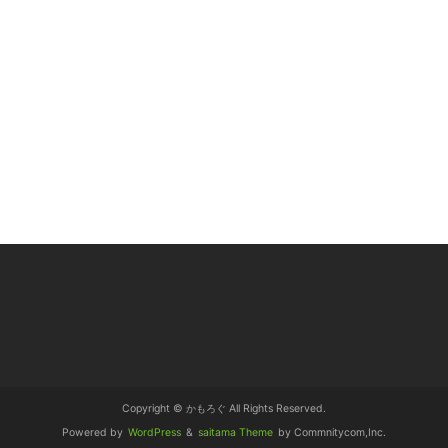
Copyright © かもろぐ All Rights Reserved.
Powered by
WordPress
&
saitama Theme
by Commnitycom,Inc.