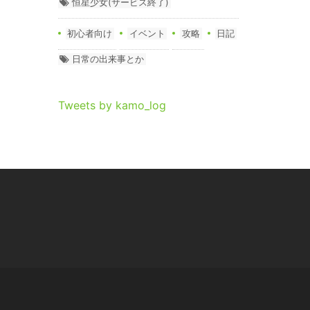
恒星少女(サービス終了)
初心者向け
イベント
攻略
日記
日常の出来事とか
Tweets by kamo_log