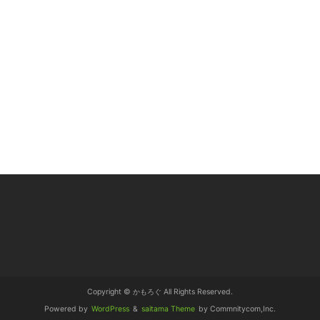
Copyright © かもろぐ All Rights Reserved.
Powered by
WordPress
&
saitama Theme
by Commnitycom,Inc.