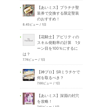
【あいミス】プラチナ聖
装券で交換する限定聖装
のおすすめ！
8.45ビュー / 1日
【花騎士】アビリティの
スキル発動率の計算 1タ
ーン目を100％にするに
は？
7.74ビュー / 1日
【神プロ】SRミラチケで
何を取るべき？
7.66ビュー / 1日
【あいミス】深淵の封穴
を攻略！
7.61ビュー / 1日