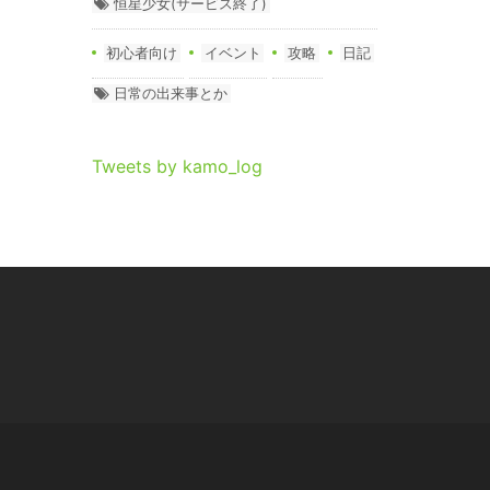
恒星少女(サービス終了)
初心者向け
イベント
攻略
日記
日常の出来事とか
Tweets by kamo_log