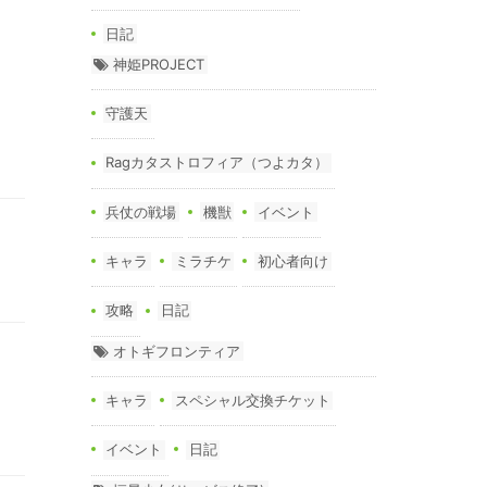
日記
神姫PROJECT
守護天
Ragカタストロフィア（つよカタ）
兵仗の戦場
機獣
イベント
キャラ
ミラチケ
初心者向け
攻略
日記
オトギフロンティア
キャラ
スペシャル交換チケット
イベント
日記