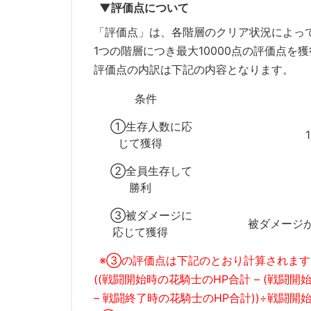
▼評価点について
「評価点」は、各階層のクリア状況によっ
1つの階層につき最大10000点の評価点を
評価点の内訳は下記の内容となります。
条件
①生存人数に応
1
じて獲得
②全員生存して
勝利
③被ダメージに
被ダメージが
応じて獲得
※③の評価点は下記のとおり計算されます
((戦闘開始時の花騎士のHP合計 – (戦闘
– 戦闘終了時の花騎士のHP合計))÷戦闘開始