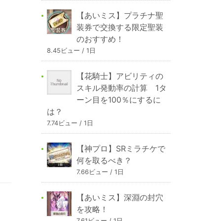
【あいミス】プラチナ聖
装券で交換する限定聖装
のおすすめ！
8.45ビュー / 1日
【花騎士】アビリティの
スキル発動率の計算 1タ
ーン目を100％にするに
は？
7.74ビュー / 1日
【神プロ】SRミラチケで
何を取るべき？
7.66ビュー / 1日
【あいミス】深淵の封穴
を攻略！
7.61ビュー / 1日