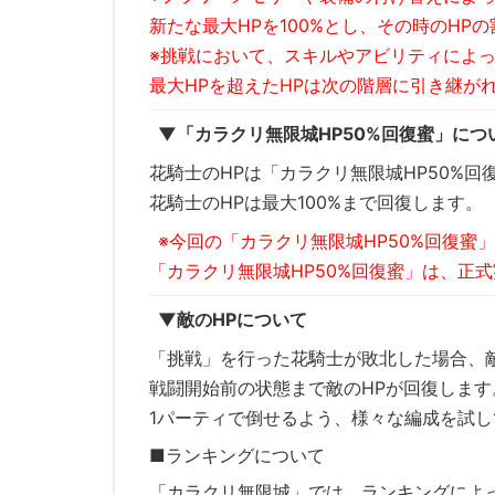
新たな最大HPを100%とし、その時のHP
※挑戦において、スキルやアビリティによっ
最大HPを超えたHPは次の階層に引き継が
▼「カラクリ無限城HP50%回復蜜」につ
花騎士のHPは「カラクリ無限城HP50%
花騎士のHPは最大100%まで回復します。
※今回の「カラクリ無限城HP50%回復蜜
「カラクリ無限城HP50%回復蜜」は、正
▼敵のHPについて
「挑戦」を行った花騎士が敗北した場合、
戦闘開始前の状態まで敵のHPが回復します
1パーティで倒せるよう、様々な編成を試
■ランキングについて
「カラクリ無限城」では、ランキングによ