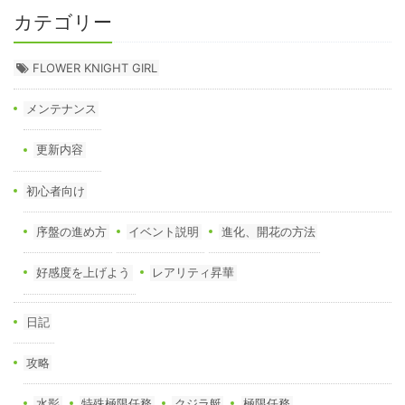
カテゴリー
FLOWER KNIGHT GIRL
メンテナンス
更新内容
初心者向け
序盤の進め方
イベント説明
進化、開花の方法
好感度を上げよう
レアリティ昇華
日記
攻略
水影
特殊極限任務
クジラ艇
極限任務