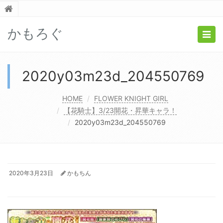
かもろぐ
Togg
navig
2020y03m23d_204550769
HOME
FLOWER KNIGHT GIRL
【花騎士】3/23開花・昇華キャラ！
2020y03m23d_204550769
2020年3月23日
かもちん