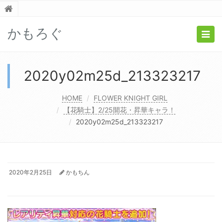
かもろぐ
Togg
navig
2020y02m25d_213323217
HOME
FLOWER KNIGHT GIRL
【花騎士】2/25開花・昇華キャラ！
2020y02m25d_213323217
2020年2月25日
かもちん