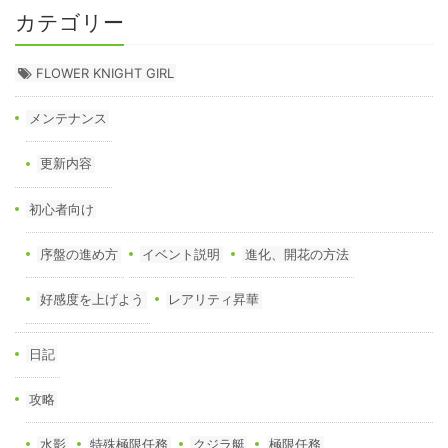
カテゴリー
FLOWER KNIGHT GIRL
メンテナンス
更新内容
初心者向け
序盤の進め方
イベント説明
進化、開花の方法
好感度を上げよう
レアリティ昇華
日記
攻略
水影
特殊極限任務
クジラ艇
極限任務