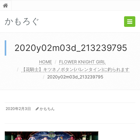
かもろぐ
Togg
navig
2020y02m03d_213239795
HOME
FLOWER KNIGHT GIRL
【花騎士】キツネノボタン(バレンタイン)に釣られます
2020y02m03d_213239795
2020年2月3日
かもちん