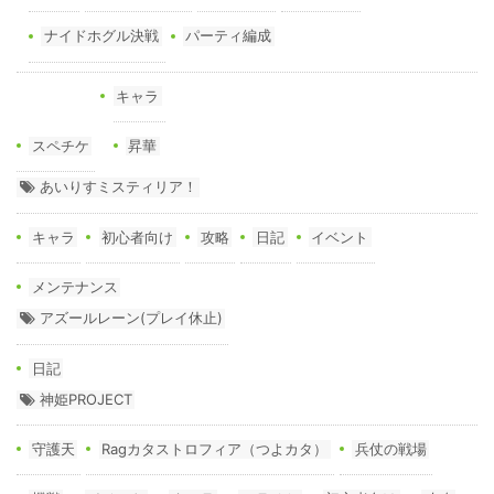
ナイドホグル決戦
パーティ編成
キャラ
スペチケ
昇華
あいりすミスティリア！
キャラ
初心者向け
攻略
日記
イベント
メンテナンス
アズールレーン(プレイ休止)
日記
神姫PROJECT
守護天
Ragカタストロフィア（つよカタ）
兵仗の戦場