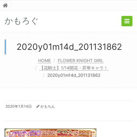
かもろぐ
Togg
navig
2020y01m14d_201131862
HOME
FLOWER KNIGHT GIRL
【花騎士】1/14開花・昇華キャラ！
2020y01m14d_201131862
2020年1月14日
かもちん