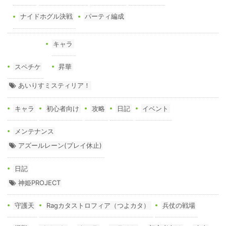
ナイドホグル決戦
パーティ編成
キャラ
スペチケ
昇華
あいりすミスティリア！
キャラ
初心者向け
攻略
日記
イベント
メンテナンス
アズールレーン(プレイ休止)
日記
神姫PROJECT
守護天
Ragカタストロフィア（つよカタ）
兵仗の戦場