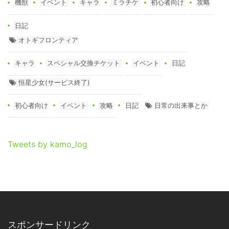
機獣
イベント
キャラ
ミラチケ
初心者向け
攻略
日記
オトギフロンティア
キャラ
スペシャル交換チケット
イベント
日記
恒星少女(サービス終了)
初心者向け
イベント
攻略
日記
日常の出来事とか
Tweets by kamo_log
スポンサードリンク