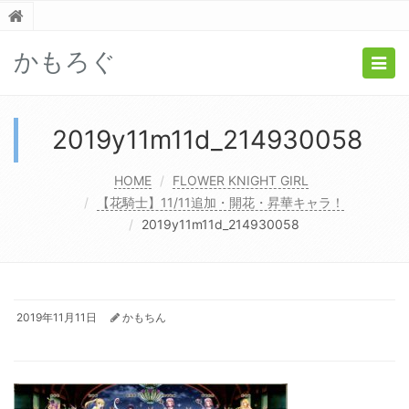
かもろぐ
Togg
navig
2019y11m11d_214930058
HOME
FLOWER KNIGHT GIRL
【花騎士】11/11追加・開花・昇華キャラ！
2019y11m11d_214930058
2019年11月11日
かもちん