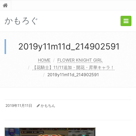
かもろぐ
Togg
navig
2019y11m11d_214902591
HOME
FLOWER KNIGHT GIRL
【花騎士】11/11追加・開花・昇華キャラ！
2019y11m11d_214902591
2019年11月11日
かもちん