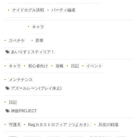
ナイドホグル決戦
パーティ編成
キャラ
スペチケ
昇華
あいりすミスティリア！
キャラ
初心者向け
攻略
日記
イベント
メンテナンス
アズールレーン(プレイ休止)
日記
神姫PROJECT
守護天
Ragカタストロフィア（つよカタ）
兵仗の戦場