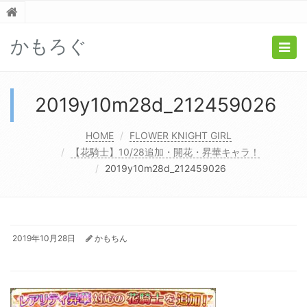
かもろぐ
Togg
navig
2019y10m28d_212459026
HOME
FLOWER KNIGHT GIRL
【花騎士】10/28追加・開花・昇華キャラ！
2019y10m28d_212459026
2019年10月28日
かもちん