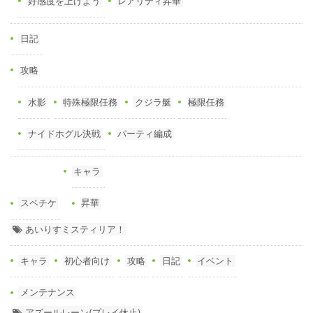
好感度を上げよう
レアリティ昇華
日記
攻略
水影
特殊極限任務
クジラ艇
極限任務
ナイドホグル決戦
パーティ編成
キャラ
スペチケ
昇華
あいりすミスティリア！
キャラ
初心者向け
攻略
日記
イベント
メンテナンス
アズールレーン(プレイ休止)