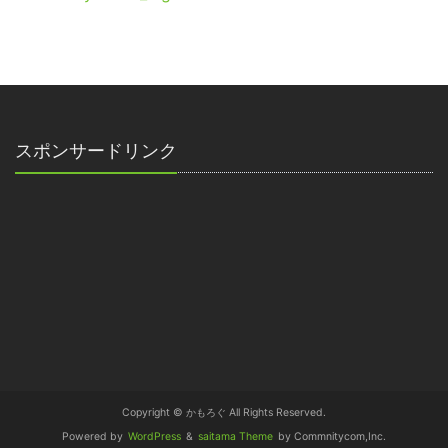
スポンサードリンク
Copyright © かもろぐ All Rights Reserved.
Powered by
WordPress
&
saitama Theme
by Commnitycom,Inc.