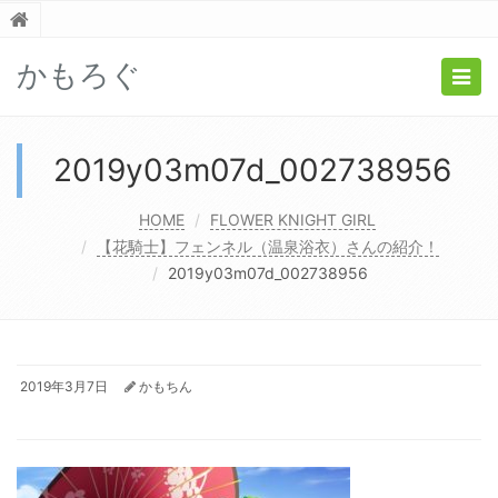
かもろぐ
Togg
navig
2019y03m07d_002738956
HOME
FLOWER KNIGHT GIRL
【花騎士】フェンネル（温泉浴衣）さんの紹介！
2019y03m07d_002738956
2019年3月7日
かもちん