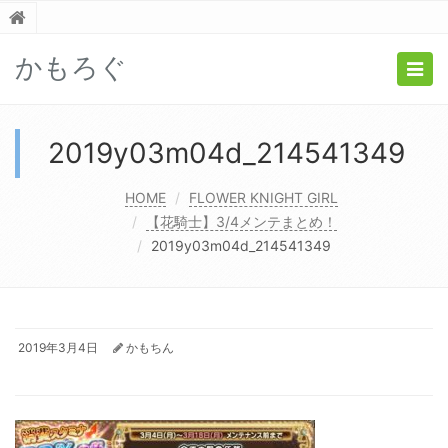
かもろぐ
Togg
navig
2019y03m04d_214541349
HOME
FLOWER KNIGHT GIRL
【花騎士】3/4メンテまとめ！
2019y03m04d_214541349
2019年3月4日
かもちん