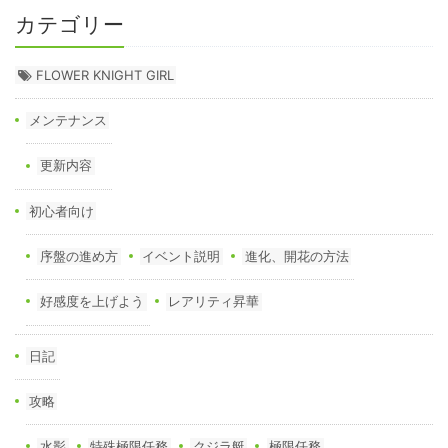
カテゴリー
FLOWER KNIGHT GIRL
メンテナンス
更新内容
初心者向け
序盤の進め方
イベント説明
進化、開花の方法
好感度を上げよう
レアリティ昇華
日記
攻略
水影
特殊極限任務
クジラ艇
極限任務