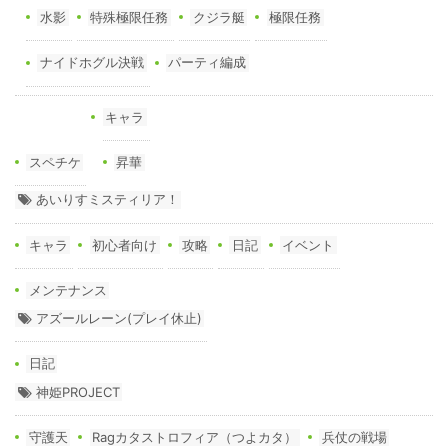
水影
特殊極限任務
クジラ艇
極限任務
ナイドホグル決戦
パーティ編成
キャラ
スペチケ
昇華
あいりすミスティリア！
キャラ
初心者向け
攻略
日記
イベント
メンテナンス
アズールレーン(プレイ休止)
日記
神姫PROJECT
守護天
Ragカタストロフィア（つよカタ）
兵仗の戦場