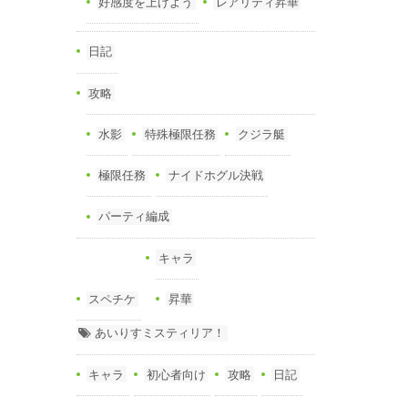
好感度を上げよう
レアリティ昇華
日記
攻略
水影
特殊極限任務
クジラ艇
極限任務
ナイドホグル決戦
パーティ編成
キャラ
スペチケ
昇華
あいりすミスティリア！
キャラ
初心者向け
攻略
日記