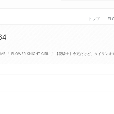
トップ
FL
64
OME
FLOWER KNIGHT GIRL
【花騎士】今更だけど、タイリンオ