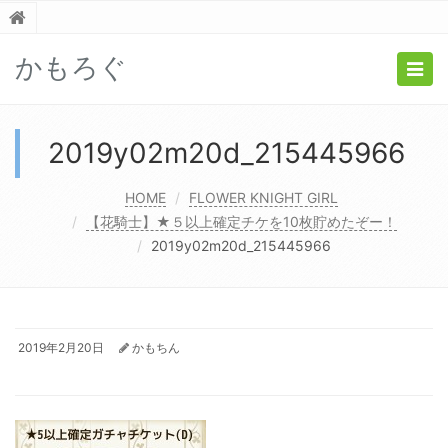
かもろぐ
Togg
navig
2019y02m20d_215445966
HOME
FLOWER KNIGHT GIRL
【花騎士】★５以上確定チケを10枚貯めたぞー！
2019y02m20d_215445966
2019年2月20日
かもちん