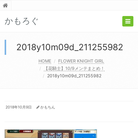
かもろぐ
Togg
navig
2018y10m09d_211255982
HOME
FLOWER KNIGHT GIRL
【花騎士】10/9メンテまとめ！
2018y10m09d_211255982
2018年10月9日
かもちん