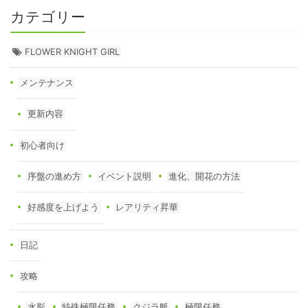
カテゴリー
FLOWER KNIGHT GIRL
メンテナンス
更新内容
初心者向け
序盤の進め方
イベント説明
進化、開花の方法
好感度を上げよう
レアリティ昇華
日記
攻略
水影
特殊極限任務
クジラ艇
極限任務