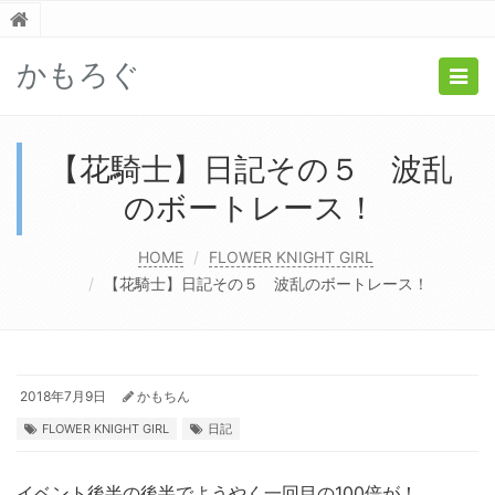
かもろぐ
Togg
navig
【花騎士】日記その５ 波乱
のボートレース！
HOME
FLOWER KNIGHT GIRL
【花騎士】日記その５ 波乱のボートレース！
2018年7月9日
かもちん
FLOWER KNIGHT GIRL
日記
イベント後半の後半でようやく一回目の100倍が！