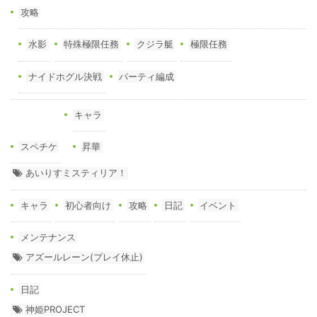
攻略
水影
特殊極限任務
クジラ艇
極限任務
ナイドホグル決戦
パーティ編成
キャラ
スペチケ
昇華
あいりすミスティリア！
キャラ
初心者向け
攻略
日記
イベント
メンテナンス
アズールレーン(プレイ休止)
日記
神姫PROJECT