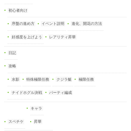
初心者向け
序盤の進め方
イベント説明
進化、開花の方法
好感度を上げよう
レアリティ昇華
日記
攻略
水影
特殊極限任務
クジラ艇
極限任務
ナイドホグル決戦
パーティ編成
キャラ
スペチケ
昇華