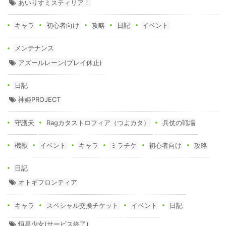
あいりすミスティリア！
キャラ
初心者向け
攻略
日記
イベント
メンテナンス
アズールレーン(プレイ休止)
日記
神姫PROJECT
守護天
Ragカタストロフィア（つよカタ）
兵仗の戦場
機獣
イベント
キャラ
ミラチケ
初心者向け
攻略
日記
オトギフロンティア
キャラ
スペシャル交換チケット
イベント
日記
恒星少女(サービス終了)