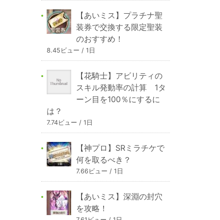
【あいミス】プラチナ聖
装券で交換する限定聖装
のおすすめ！
8.45ビュー / 1日
【花騎士】アビリティの
スキル発動率の計算 1タ
ーン目を100％にするに
は？
7.74ビュー / 1日
【神プロ】SRミラチケで
何を取るべき？
7.66ビュー / 1日
【あいミス】深淵の封穴
を攻略！
7.61ビュー / 1日