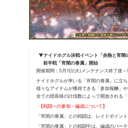
▼ナイドホグル決戦イベント「炎熱と宵闇
前半戦「宵闇の眷属」開始
開催期間：5月1日(火)メンテナンス終了後～
ナイドホグルが率いる「宵闇の眷属」に立ち
様々なアイテムが獲得できる「参加報酬」や
全ての団長様の討伐数によって開放される「
【戦闘への参加・編成について】
「宵闇の眷属」との戦闘は、レイドポイント
「宵闇の眷属」との戦闘中は、編成のパーテ