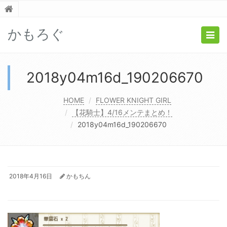
かもろぐ
Togg
navig
2018y04m16d_190206670
HOME
FLOWER KNIGHT GIRL
【花騎士】4/16メンテまとめ！
2018y04m16d_190206670
2018年4月16日
かもちん