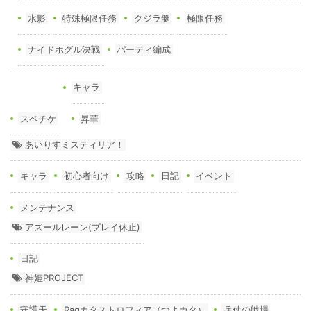
水影
特殊極限任務
クジラ艇
極限任務
ナイドホグル決戦
パーティ編成
キャラ
スペチケ
昇華
あいりすミスティリア！
キャラ
初心者向け
攻略
日記
イベント
メンテナンス
アズールレーン(プレイ休止)
日記
神姫PROJECT
守護天
Ragカタストロフィア（つよカタ）
兵仗の戦場