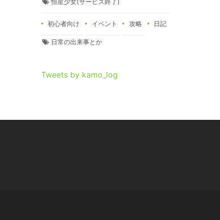
恒星少女(サービス終了)
初心者向け
イベント
攻略
日記
日常の出来事とか
Tweets by kamo_log