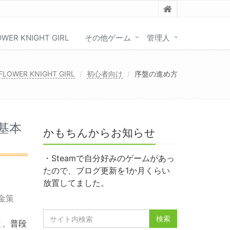
OWER KNIGHT GIRL
その他ゲーム
管理人
FLOWER KNIGHT GIRL
初心者向け
序盤の進め方
基本
かもちんからお知らせ
・Steamで自分好みのゲームがあっ
たので、ブログ更新を1か月くらい
放置してました。
金策
と、普段