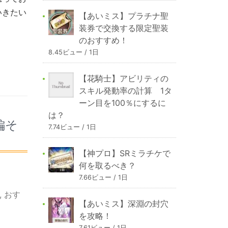
いきたい
【あいミス】プラチナ聖
装券で交換する限定聖装
のおすすめ！
8.45ビュー / 1日
【花騎士】アビリティの
スキル発動率の計算 1タ
ーン目を100％にするに
は？
編そ
7.74ビュー / 1日
【神プロ】SRミラチケで
何を取るべき？
7.66ビュー / 1日
,
おす
【あいミス】深淵の封穴
を攻略！
7.61ビュー / 1日