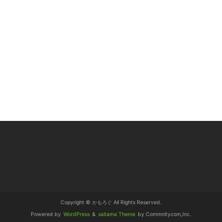
Copyright © かもろぐ All Rights Reserved.
Powered by
WordPress
&
saitama Theme
by Commnitycom,Inc.