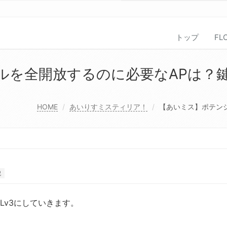
トップ
FL
ルを全開放するのに必要なAPは？
HOME
あいりすミスティリア！
【あいミス】ポテン
記
Lv3にしていきます。