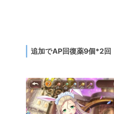
追加で
AP回復薬9個*2回