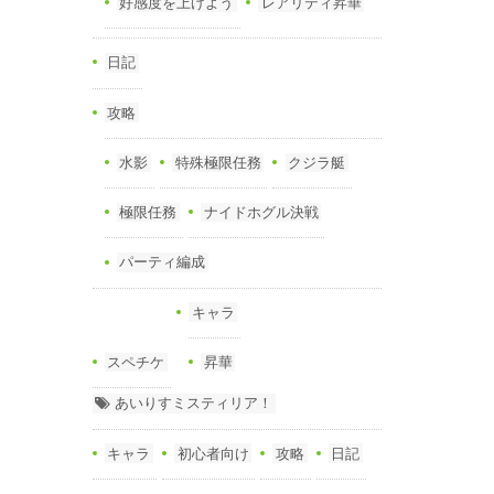
好感度を上げよう
レアリティ昇華
日記
攻略
水影
特殊極限任務
クジラ艇
極限任務
ナイドホグル決戦
パーティ編成
キャラ
スペチケ
昇華
あいりすミスティリア！
キャラ
初心者向け
攻略
日記