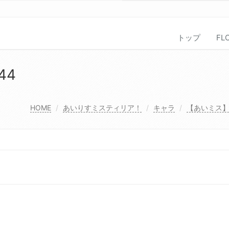
トップ
FL
44
HOME
あいりすミスティリア！
キャラ
【あいミス】