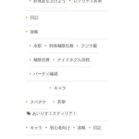
好感度を上げよう
レアリティ昇華
日記
攻略
水影
特殊極限任務
クジラ艇
極限任務
ナイドホグル決戦
パーティ編成
キャラ
スペチケ
昇華
あいりすミスティリア！
キャラ
初心者向け
攻略
日記