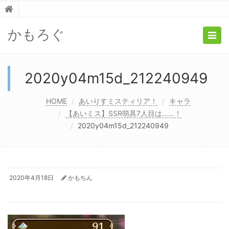
かもろぐ
Togg
navig
2020y04m15d_212240949
HOME
あいりすミスティリア！
キャラ
【あいミス】SSR萌具7人目は……！
2020y04m15d_212240949
2020年4月18日
かもちん