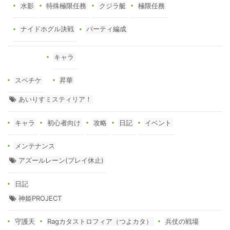
水影
特殊極限任務
クジラ艇
極限任務
ナイドホグル決戦
パーティ編成
キャラ
スペチケ
昇華
あいりすミスティリア！
キャラ
初心者向け
攻略
日記
イベント
メンテナンス
アズールレーン(プレイ休止)
日記
神姫PROJECT
守護天
Ragカタストロフィア（つよカタ）
兵仗の戦場