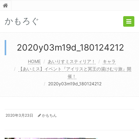
かもろぐ
Togg
navig
2020y03m19d_180124212
HOME
あいりすミスティリア！
キャラ
【あいミス】イベント『アイリスと冥王の湯けむり旅』開
催！
2020y03m19d_180124212
2020年3月23日
かもちん