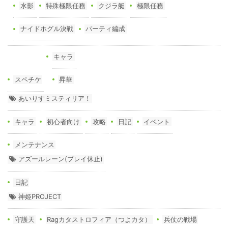
水影
特殊極限任務
クジラ艇
極限任務
ナイドホグル決戦
パーティ編成
キャラ
スペチケ
昇華
あいりすミスティリア！
キャラ
初心者向け
攻略
日記
イベント
メンテナンス
アズールレーン(プレイ休止)
日記
神姫PROJECT
守護天
Ragカタストロフィア（つよカタ）
兵仗の戦場