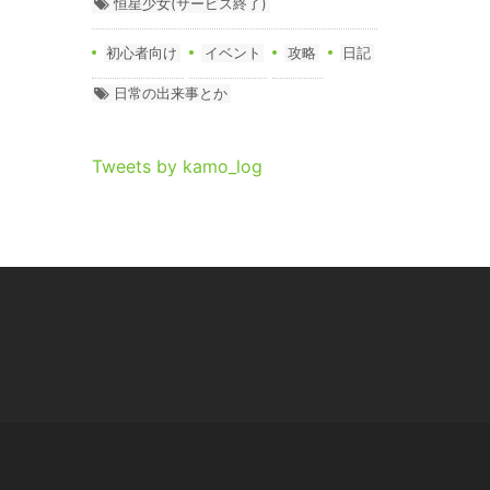
恒星少女(サービス終了)
初心者向け
イベント
攻略
日記
日常の出来事とか
Tweets by kamo_log