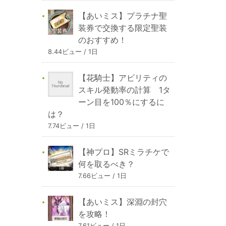
【あいミス】プラチナ聖
装券で交換する限定聖装
のおすすめ！
8.44ビュー / 1日
【花騎士】アビリティの
スキル発動率の計算 1タ
ーン目を100％にするに
は？
7.74ビュー / 1日
【神プロ】SRミラチケで
何を取るべき？
7.66ビュー / 1日
【あいミス】深淵の封穴
を攻略！
7.61ビュー / 1日