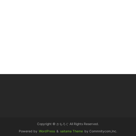
Copyright © かもろぐ All Rights Reserved.
Powered by
WordPress
&
saitama Theme
by Commnitycom,Inc.