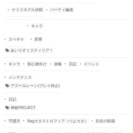
ナイドホグル決戦
パーティ編成
キャラ
スペチケ
昇華
あいりすミスティリア！
キャラ
初心者向け
攻略
日記
イベント
メンテナンス
アズールレーン(プレイ休止)
日記
神姫PROJECT
守護天
Ragカタストロフィア（つよカタ）
兵仗の戦場