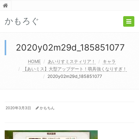
かもろぐ
Togg
navig
2020y02m29d_185851077
HOME
あいりすミスティリア！
キャラ
【あいミス】大型アップデート！萌具強くなりすぎ！
2020y02m29d_185851077
2020年3月3日
かもちん