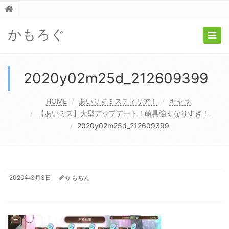
かもろぐ
Togg
navig
2020y02m25d_212609399
HOME
あいりすミスティリア！
キャラ
【あいミス】大型アップデート！萌具強くなりすぎ！
2020y02m25d_212609399
2020年3月3日
かもちん