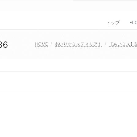
トップ
FL
36
HOME
あいりすミスティリア！
【あいミス】