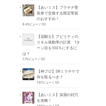
【あいミス】プラチナ聖
装券で交換する限定聖装
のおすすめ！
8.45ビュー / 1日
【花騎士】アビリティの
スキル発動率の計算 1タ
ーン目を100％にするに
は？
7.75ビュー / 1日
【神プロ】SRミラチケで
何を取るべき？
7.67ビュー / 1日
【あいミス】深淵の封穴
を攻略！
7.62ビュー / 1日