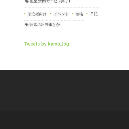
恒星少女(サービス終了)
初心者向け
イベント
攻略
日記
日常の出来事とか
Tweets by kamo_log