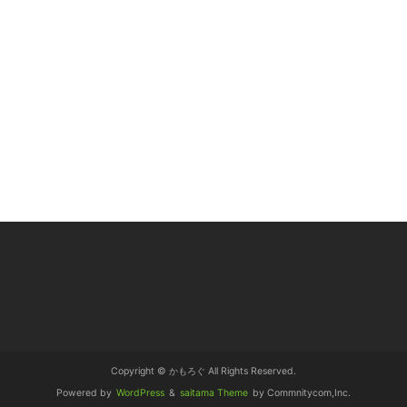
Copyright © かもろぐ All Rights Reserved.
Powered by
WordPress
&
saitama Theme
by Commnitycom,Inc.