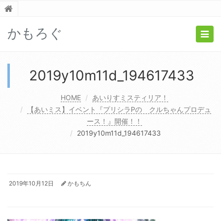
かもろぐ
Togg
navig
2019y10m11d_194617433
HOME
あいりすミスティリア！
【あいミス】イベント『プリシラPの クルちゃんプロデュ
ース！』開催！！
2019y10m11d_194617433
2019年10月12日
かもちん