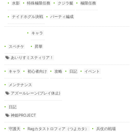
水影
特殊極限任務
クジラ艇
極限任務
ナイドホグル決戦
パーティ編成
キャラ
スペチケ
昇華
あいりすミスティリア！
キャラ
初心者向け
攻略
日記
イベント
メンテナンス
アズールレーン(プレイ休止)
日記
神姫PROJECT
守護天
Ragカタストロフィア（つよカタ）
兵仗の戦場