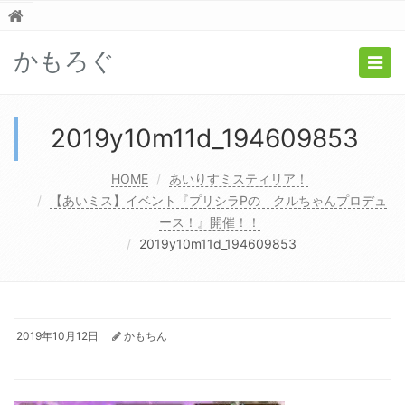
かもろぐ
Togg
navig
2019y10m11d_194609853
HOME
あいりすミスティリア！
【あいミス】イベント『プリシラPの クルちゃんプロデュ
ース！』開催！！
2019y10m11d_194609853
2019年10月12日
かもちん