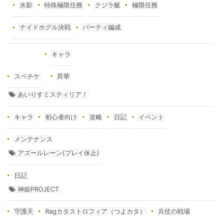
水影
特殊極限任務
クジラ艇
極限任務
ナイドホグル決戦
パーティ編成
キャラ
スペチケ
昇華
あいりすミスティリア！
キャラ
初心者向け
攻略
日記
イベント
メンテナンス
アズールレーン(プレイ休止)
日記
神姫PROJECT
守護天
Ragカタストロフィア（つよカタ）
兵仗の戦場